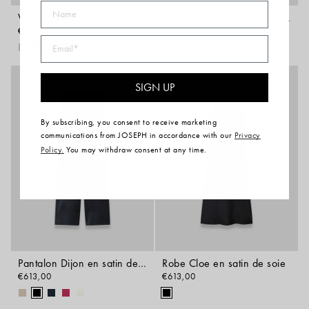
Name
Veste Archer en satin de soie
Caraco Cloe en satin de soie
€767,00
€324,00
Email
FOUNDATIONS
FOUNDATIONS
SIGN UP
By subscribing, you consent to receive marketing
communications from JOSEPH in accordance with our
Privacy
Policy.
You may withdraw consent at any time.
Pantalon Dijon en satin de soie
Robe Cloe en satin de soie
€613,00
€613,00