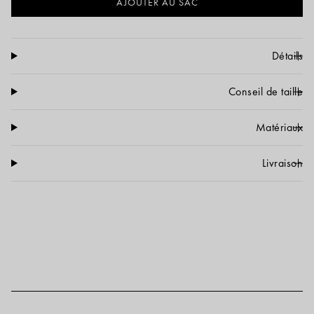
AJOUTER AU SAC
Choisir une taille
|
tailles
XXS
Détails
XS
Conseil de taille
S
Matériaux
M
Dernière pièce
Livraison
L
XL