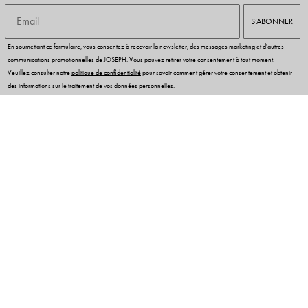
Email
S’ABONNER
En soumettant ce formulaire, vous consentez à recevoir la newsletter, des messages marketing et d'autres
communications promotionnelles de JOSEPH. Vous pouvez retirer votre consentement à tout moment.
Veuillez consulter notre
politique de confidentialité
pour savoir comment gérer votre consentement et obtenir
des informations sur le traitement de vos données personnelles.
SERVICE CLIENT
LA MAISON JOSEPH
LEGAL & COOKIES
BESOIN D'AIDE ?