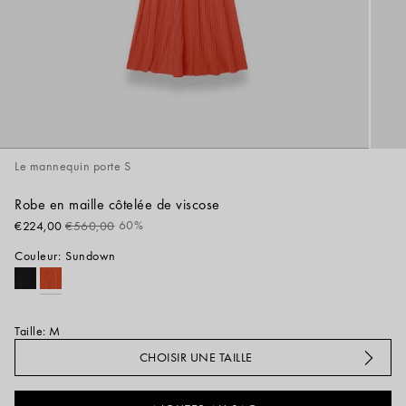
Le mannequin porte S
Robe en maille côtelée de viscose
Classique
60%
€224,00
€560,00
prix
Couleur:
Sundown
#000000
#ccc
Taille
:
M
CHOISIR UNE TAILLE
Guide des